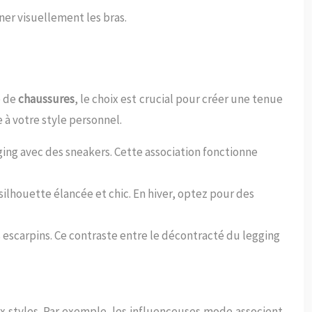
ner visuellement les bras.
e de
chaussures
, le choix est crucial pour créer une tenue
e à votre style personnel.
ging avec des sneakers. Cette association fonctionne
silhouette élancée et chic. En hiver, optez pour des
 escarpins. Ce contraste entre le décontracté du legging
 styles. Par exemple, les influenceuses mode associent