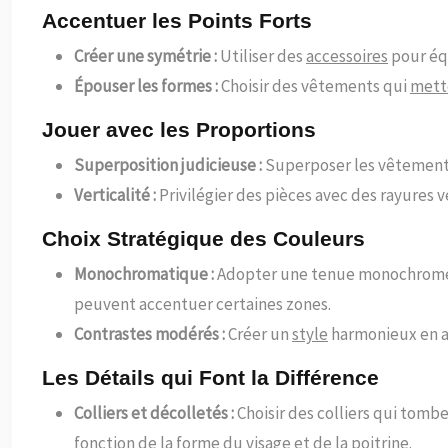
Accentuer les Points Forts
Créer une symétrie :
Utiliser des
accessoires
pour équ
Épouser les formes :
Choisir des vêtements qui
mett
Jouer avec les Proportions
Superposition judicieuse :
Superposer les vêtement
Verticalité :
Privilégier des pièces avec des rayures 
Choix Stratégique des Couleurs
Monochromatique :
Adopter une tenue monochrome 
peuvent accentuer certaines zones.
Contrastes modérés :
Créer un
style
harmonieux en as
Les Détails qui Font la Différence
Colliers et décolletés :
Choisir des colliers qui tombe
fonction de la forme du visage et de la poitrine.