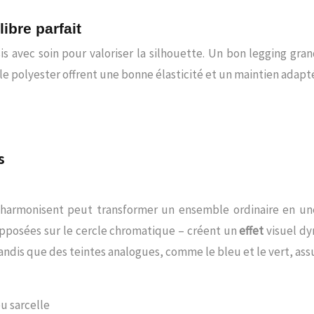
libre parfait
is avec soin pour valoriser la silhouette. Un bon legging gra
le polyester offrent une bonne élasticité et un maintien ada
s
 s’harmonisent peut transformer un ensemble ordinaire en u
pposées sur le cercle chromatique – créent un
effet
visuel dy
tandis que des teintes analogues, comme le bleu et le vert, as
u sarcelle