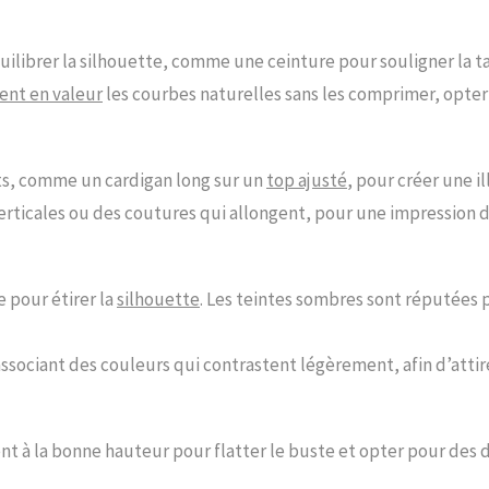
ilibrer la silhouette, comme une ceinture pour souligner la t
ent en valeur
les courbes naturelles sans les comprimer, opter 
s, comme un cardigan long sur un
top ajusté
, pour créer une i
verticales ou des coutures qui allongent, pour une impression 
pour étirer la
silhouette
. Les teintes sombres sont réputées p
sociant des couleurs qui contrastent légèrement, afin d’attirer
nt à la bonne hauteur pour flatter le buste et opter pour des d