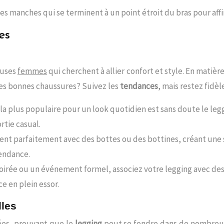
 manches qui se terminent à un point étroit du bras pour affi
es
euses
femmes
qui cherchent à allier confort et style. En matièr
les bonnes chaussures? Suivez les
tendances
, mais restez fidèl
 la plus populaire pour un look quotidien est sans doute le leg
rtie casual.
rient parfaitement avec des bottes ou des bottines, créant une 
tendance.
soirée ou un événement formel, associez votre legging avec des
e en plein essor.
lles
ées, prouvant que le
legging
peut se fondre dans de nombreux