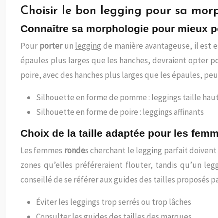
Choisir le bon legging pour sa mor
Connaître sa morphologie pour mieux po
Pour
porter
un
legging
de manière avantageuse, il est e
épaules plus larges que les hanches, devraient opter pour
poire, avec des hanches plus larges que les épaules, peuv
Silhouette en forme de pomme : leggings taille hau
Silhouette en forme de poire : leggings affinants
Choix de la taille adaptée pour les fem
Les femmes
ronde
s cherchant le legging parfait doivent
zones qu’elles préféreraient flouter, tandis qu’un leg
conseillé de se référer aux guides des tailles proposés p
Éviter les leggings trop serrés ou trop lâches
Consulter les guides des tailles des marques