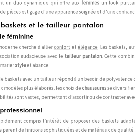
t un duo dynamique qui offre aux
femmes
un
look
puissa
de pièces est gage d’une apparence soignée et d’une confianc
baskets et le tailleur pantalon
de féminine
oderne cherche à allier
confort
et
élégance
. Les baskets, au
ssociation audacieuse avec le
tailleur pantalon
. Cette combin
 marier
style
et aisance.
 de baskets avec un tailleur répond à un besoin de polyvalence 
ux modèles plus élaborés, les choix de
chaussures
se diversifien
ibilités sont vastes, permettant d’assortir ou de contraster avec
 professionnel
pidement compris l’intérêt de proposer des baskets adaptée
 parent de finitions sophistiquées et de matériaux de qualité.