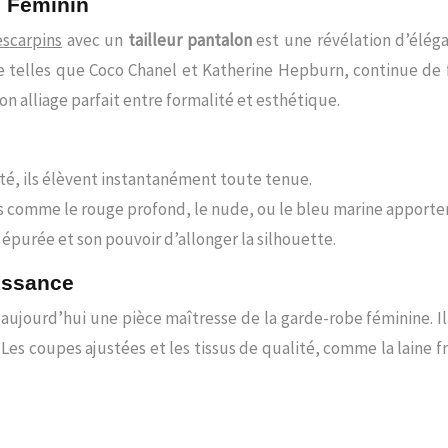
l Féminin
escarpins
avec un
tailleur pantalon
est une révélation d’élég
le telles que Coco Chanel et Katherine Hepburn, continue de 
alliage parfait entre formalité et esthétique.
té, ils élèvent instantanément toute tenue.
es comme le rouge profond, le nude, ou le bleu marine apporte
e épurée et son pouvoir d’allonger la silhouette.
issance
aujourd’hui une pièce maîtresse de la garde-robe féminine. Il 
. Les coupes ajustées et les tissus de qualité, comme la laine 