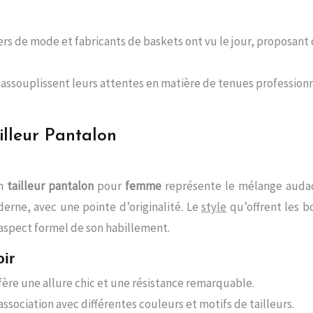
ners de mode et fabricants de baskets ont vu le jour, proposan
s assouplissent leurs attentes en matière de tenues profession
illeur Pantalon
un
tailleur pantalon
pour
femme
représente le mélange audaci
derne, avec une pointe d’originalité. Le
style
qu’offrent les b
’aspect formel de son habillement.
oir
ère une allure chic et une résistance remarquable.
association avec différentes couleurs et motifs de tailleurs.