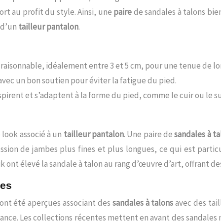
rt au profit du style. Ainsi, une
paire
de sandales à talons bie
k d’un
tailleur pantalon
.
raisonnable, idéalement entre 3 et 5 cm, pour une tenue de lo
avec un bon soutien pour éviter la fatigue du pied.
espirent et s’adaptent à la forme du pied, comme le cuir ou le s
 look associé à un
tailleur pantalon
. Une paire de
sandales à ta
ression de jambes plus fines et plus longues, ce qui est part
t élevé la sandale à talon au rang d’œuvre d’art, offrant des
les
ont été aperçues associant des
sandales à talons
avec des tail
dance. Les collections récentes mettent en avant des sandales 