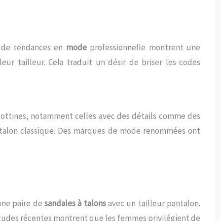
s de tendances en
mode
professionnelle montrent une
ur tailleur. Cela traduit un désir de briser les codes
s bottines, notamment celles avec des détails comme des
pantalon classique. Des marques de mode renommées ont
 une paire de
sandales à talons
avec un
tailleur pantalon
.
tudes récentes montrent que les femmes privilégient de