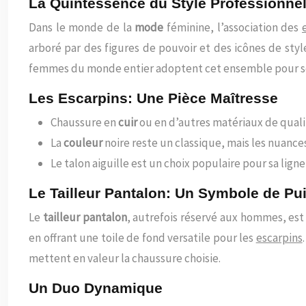
La Quintessence du Style Professionne
Dans le monde de la
mode
féminine, l’association des
arboré par des figures de pouvoir et des icônes de sty
femmes du monde entier adoptent cet ensemble pour son 
Les Escarpins: Une Pièce Maîtresse
Chaussure en
cuir
ou en d’autres matériaux de quali
La
couleur
noire reste un classique, mais les nuanc
Le talon aiguille est un choix populaire pour sa lign
Le Tailleur Pantalon: Un Symbole de Pu
Le
tailleur pantalon
, autrefois réservé aux hommes, est 
en offrant une toile de fond versatile pour les
escarpins
mettent en valeur la chaussure choisie.
Un Duo Dynamique